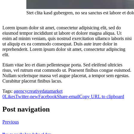
Stet clita kasd gubergren, no sea sanctus est labore et do
Lorem ipsum dolor sit amet, consectetur adipisicing elit, sed do
eiusmod tempor incididunt ut labore et dolore magna aliqua. Ut
enim ad minim veniam, quis nostrud exercitation ullamco laboris nisi
ut aliquip ex ea commodo consequat. Duis aute irure dolor in
reprehenderit. Lorem ipsum dolor sit amet, consectetur adipiscing
elit.
Etiam vitae leo et diam pellentesque porta. Sed eleifend ultricies
risus, vel rutrum erat commodo ut. Praesent finibus congue euismod.
Nullam scelerisque massa vel augue placerat, a tempor sem egestas.
Curabitur placerat finibus lacus.
Tags:
agency
creative
data
market
0
Likes
Twitter-new
Facebook
Share-email
Copy URL to clipboard
Post navigation
Previous