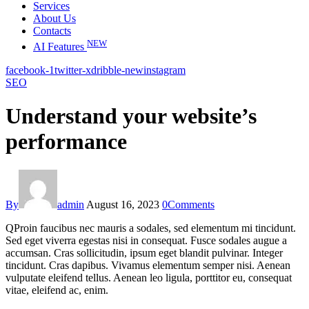
Services
About Us
Contacts
NEW
AI Features
facebook-1
twitter-x
dribble-new
instagram
SEO
Understand your website’s
performance
By
admin
August 16, 2023
0
Comments
Q
Proin faucibus nec mauris a sodales, sed elementum mi tincidunt.
Sed eget viverra egestas nisi in consequat. Fusce sodales augue a
accumsan. Cras sollicitudin, ipsum eget blandit pulvinar. Integer
tincidunt. Cras dapibus. Vivamus elementum semper nisi. Aenean
vulputate eleifend tellus. Aenean leo ligula, porttitor eu, consequat
vitae, eleifend ac, enim.