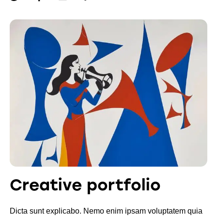
new
email
URL
to
clipboard
Creative portfolio
Dicta sunt explicabo. Nemo enim ipsam voluptatem quia