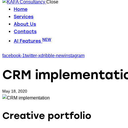
Close
Home
Services
About Us
Contacts
NEW
AI Features
facebook-1
twitter-x
dribble-new
instagram
CRM implementati
May 18, 2020
Creative portfolio